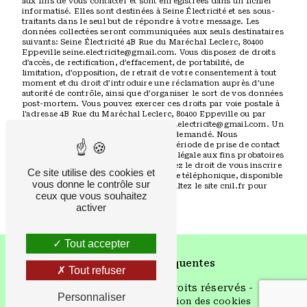
aux fins de vous contacter et sont enregistrées dans un fichier
informatisé. Elles sont destinées à Seine Électricité et ses sous-
traitants dans le seul but de répondre à votre message. Les
données collectées seront communiquées aux seuls destinataires
suivants: Seine Électricité 4B Rue du Maréchal Leclerc, 80400
Eppeville seine.electricite@gmail.com. Vous disposez de droits
d’accès, de rectification, d’effacement, de portabilité, de
limitation, d’opposition, de retrait de votre consentement à tout
moment et du droit d’introduire une réclamation auprès d’une
autorité de contrôle, ainsi que d’organiser le sort de vos données
post-mortem. Vous pouvez exercer ces droits par voie postale à
l'adresse 4B Rue du Maréchal Leclerc, 80400 Eppeville ou par
courrier électronique à l'adresse seine.electricite@gmail.com. Un
justificatif d'identité pourra vous être demandé. Nous
conservons vos données pendant la période de prise de contact
puis pendant la durée de prescription légale aux fins probatoires
et de gestion des contentieux. Vous avez le droit de vous inscrire
Ce site utilise des cookies et
sur la liste d'opposition au démarchage téléphonique, disponible
vous donne le contrôle sur
à cette adresse:
Bloctel.gouv.fr
. Consultez le site cnil.fr pour
ceux que vous souhaitez
plus d’informations sur vos droits.
activer
Tout accepter
Recherches fréquentes
Tout refuser
©
Vistalid
- 2026 - Tous droits réservés -
Personnaliser
Mentions légales
-
Gestion des cookies