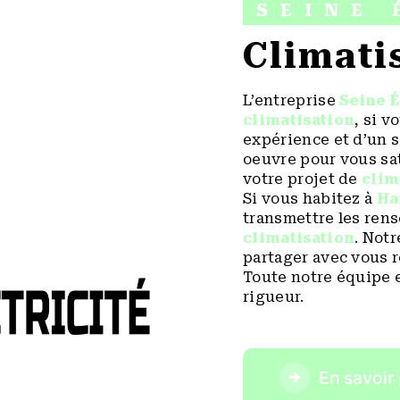
SEINE 
climat
L’entreprise
Seine É
climatisation
, si v
expérience et d’un s
oeuvre pour vous sa
votre projet de
clim
Si vous habitez à
H
transmettre les ren
climatisation
. Notr
partager avec vous r
Toute notre équipe e
rigueur.
En savoir 