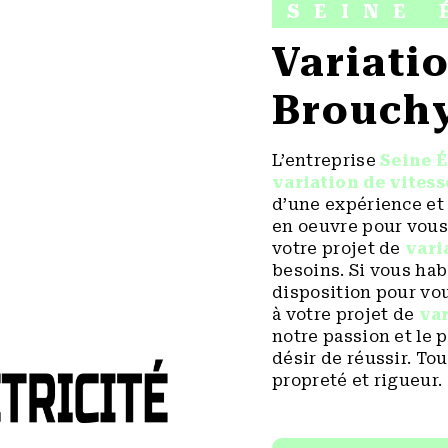
SEINE 
variation de vitesse à
Brouch
L’entreprise
Seine É
variation de vitess
d’une expérience et 
en oeuvre pour vous
votre projet de
vari
besoins. Si vous hab
disposition pour vo
à votre projet de
var
notre passion et le 
désir de réussir. Tou
propreté et rigueur.