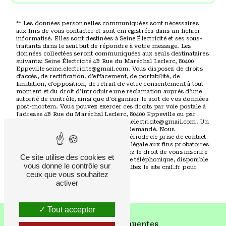
** Les données personnelles communiquées sont nécessaires
aux fins de vous contacter et sont enregistrées dans un fichier
informatisé. Elles sont destinées à Seine Électricité et ses sous-
traitants dans le seul but de répondre à votre message. Les
données collectées seront communiquées aux seuls destinataires
suivants: Seine Électricité 4B Rue du Maréchal Leclerc, 80400
Eppeville seine.electricite@gmail.com. Vous disposez de droits
d’accès, de rectification, d’effacement, de portabilité, de
limitation, d’opposition, de retrait de votre consentement à tout
moment et du droit d’introduire une réclamation auprès d’une
autorité de contrôle, ainsi que d’organiser le sort de vos données
post-mortem. Vous pouvez exercer ces droits par voie postale à
l'adresse 4B Rue du Maréchal Leclerc, 80400 Eppeville ou par
courrier électronique à l'adresse seine.electricite@gmail.com. Un
justificatif d'identité pourra vous être demandé. Nous
conservons vos données pendant la période de prise de contact
puis pendant la durée de prescription légale aux fins probatoires
et de gestion des contentieux. Vous avez le droit de vous inscrire
Ce site utilise des cookies et
sur la liste d'opposition au démarchage téléphonique, disponible
vous donne le contrôle sur
à cette adresse:
Bloctel.gouv.fr
. Consultez le site cnil.fr pour
ceux que vous souhaitez
plus d’informations sur vos droits.
activer
Tout accepter
Recherches fréquentes