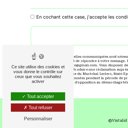
En cochant cette case, j'accepte les condi
** Les données personnelles communiquées sont nécessaire
traitants dans le seul but de répondre à votre message. 
Eppeville seine.electricite@gmail.com. Vous disposez de dr
Ce site utilise des cookies et
moment et du droit d’introduire une réclamation auprès 
vous donne le contrôle sur
postale à l'adresse 4B Rue du Maréchal Leclerc, 80400 Ep
ceux que vous souhaitez
Nous conservons vos données pendant la période de prise
activer
vous inscrire sur la liste d'opposition au démarchage té
Tout accepter
Tout refuser
Personnaliser
©
Vistalid