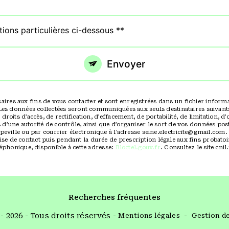
tions particulières ci-dessous **
Envoyer
s aux fins de vous contacter et sont enregistrées dans un fichier informatis
Les données collectées seront communiquées aux seuls destinataires suivants
oits d’accès, de rectification, d’effacement, de portabilité, de limitation, d
d’une autorité de contrôle, ainsi que d’organiser le sort de vos données po
peville ou par courrier électronique à l'adresse seine.electricite@gmail.com.
 de contact puis pendant la durée de prescription légale aux fins probatoire
léphonique, disponible à cette adresse:
Bloctel.gouv.fr
. Consultez le site cni
Recherches fréquentes
- 2026 - Tous droits réservés -
Mentions légales
-
Gestion d