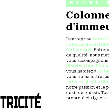
SEINE 
colonne de distribution
d'immeu
L’entreprise
Seine É
colonne de distrib
Golancourt
. Entrep
de qualité, nous met
vous accompagnons a
distribution d'imm
vous habitez à
Gola
vous transmettre le
colonne de distrib
notre passion et le 
désir de réussir. Tou
propreté et rigueur.