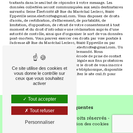
traitants dans le seul but de répondre à votre message. Les
données collectées seront communiquées aux seuls destinataires
suivants: Seine Électricité 4B Rue du Maréchal Leclerc, 80400
Eppeville seine.electricite@gmail.com. Vous disposez de droits
d’accès, de rectification, d’effacement, de portabilité, de
limitation, d’opposition, de retrait de votre consentement à tout
moment et du droit d’introduire une réclamation auprès d’une
autorité de contrôle, ainsi que d’organiser le sort de vos données
post-mortem. Vous pouvez exercer ces droits par voie postale à
l'adresse 4B Rue du Maréchal Leclerc, 80400 Eppeville ou par
courrier électronique à l'adresse seine.electricite@gmail.com. Un
justificatif d'identité pourra vous être demandé. Nous
conservons vos données pendant la période de prise de contact
puis pendant la durée de prescription légale aux fins probatoires
et de gestion des contentieux. Vous avez le droit de vous inscrire
Ce site utilise des cookies et
sur la liste d'opposition au démarchage téléphonique, disponible
vous donne le contrôle sur
à cette adresse:
Bloctel.gouv.fr
. Consultez le site cnil.fr pour
ceux que vous souhaitez
plus d’informations sur vos droits.
activer
Tout accepter
Recherches fréquentes
Tout refuser
©
Vistalid
- 2026 - Tous droits réservés -
Personnaliser
Mentions légales
-
Gestion des cookies