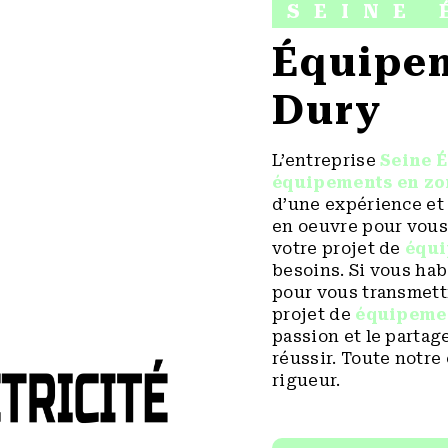
SEINE 
équipements en zone à
Dury
L’entreprise
Seine É
équipements en zo
d’une expérience et 
en oeuvre pour vous
votre projet de
équi
besoins. Si vous hab
pour vous transmett
projet de
équipeme
passion et le partag
réussir. Toute notre 
rigueur.