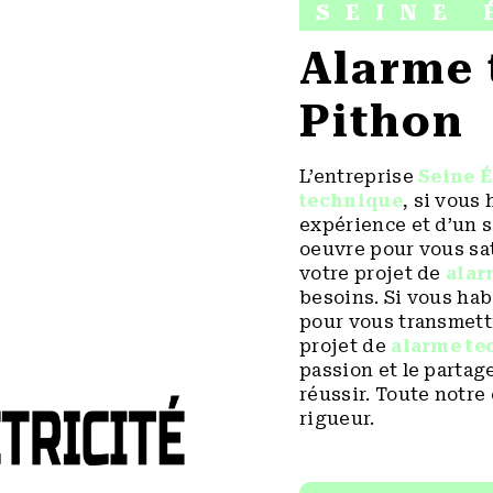
SEINE 
alarme technique à
Pithon
L’entreprise
Seine É
technique
, si vous
expérience et d’un s
oeuvre pour vous sa
votre projet de
alar
besoins. Si vous hab
pour vous transmett
projet de
alarme te
passion et le partag
réussir. Toute notre 
rigueur.