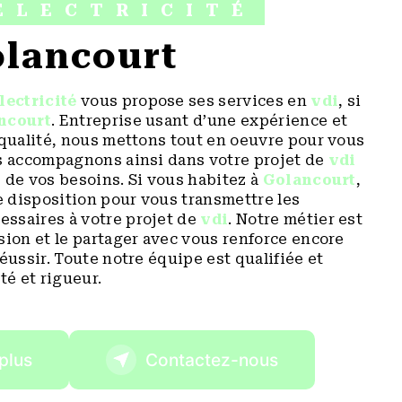
ÉLECTRICITÉ
Golancourt
lectricité
vous propose ses services en
vdi
, si
ncourt
. Entreprise usant d’une expérience et
 qualité, nous mettons tout en oeuvre pour vous
us accompagnons ainsi dans votre projet de
vdi
 de vos besoins. Si vous habitez à
Golancourt
,
 disposition pour vous transmettre les
ssaires à votre projet de
vdi
. Notre métier est
sion et le partager avec vous renforce encore
réussir. Toute notre équipe est qualifiée et
té et rigueur.
plus
Contactez-nous