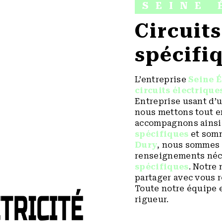
SEINE 
circuits électriques
spécifi
L’entreprise
Seine É
circuits électrique
Entreprise usant d’u
nous mettons tout e
accompagnons ainsi 
spécifiques
et somm
Dury
, nous sommes 
renseignements néce
spécifiques
. Notre 
partager avec vous r
Toute notre équipe e
rigueur.