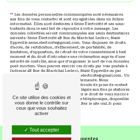
** Les données personnelles communiquées sont nécessaires
aux fins de vous contacter et sont enregistrées dans un fichier
informatisé. Elles sont destinées à Seine Électricité et ses sous-
traitants dans le seul but de répondre à votre message. Les
données collectées seront communiquées aux seuls destinataires
suivants: Seine Électricité 4B Rue du Maréchal Leclerc, 80400
Eppeville seine.electricite@gmail.com. Vous disposez de droits
d’accès, de rectification, d’effacement, de portabilité, de
limitation, d’opposition, de retrait de votre consentement à tout
moment et du droit d’introduire une réclamation auprès d’une
autorité de contrôle, ainsi que d’organiser le sort de vos données
post-mortem. Vous pouvez exercer ces droits par voie postale à
l'adresse 4B Rue du Maréchal Leclerc, 80400 Eppeville ou par
courrier électronique à l'adresse seine.electricite@gmail.com. Un
justificatif d'identité pourra vous être demandé. Nous
conservons vos données pendant la période de prise de contact
puis pendant la durée de prescription légale aux fins probatoires
et de gestion des contentieux. Vous avez le droit de vous inscrire
Ce site utilise des cookies et
sur la liste d'opposition au démarchage téléphonique, disponible
vous donne le contrôle sur
à cette adresse:
Bloctel.gouv.fr
. Consultez le site cnil.fr pour
ceux que vous souhaitez
plus d’informations sur vos droits.
activer
Tout accepter
Recherches fréquentes