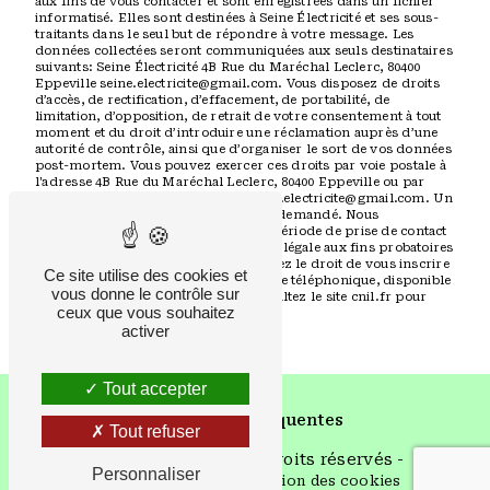
aux fins de vous contacter et sont enregistrées dans un fichier
informatisé. Elles sont destinées à Seine Électricité et ses sous-
traitants dans le seul but de répondre à votre message. Les
données collectées seront communiquées aux seuls destinataires
suivants: Seine Électricité 4B Rue du Maréchal Leclerc, 80400
Eppeville seine.electricite@gmail.com. Vous disposez de droits
d’accès, de rectification, d’effacement, de portabilité, de
limitation, d’opposition, de retrait de votre consentement à tout
moment et du droit d’introduire une réclamation auprès d’une
autorité de contrôle, ainsi que d’organiser le sort de vos données
post-mortem. Vous pouvez exercer ces droits par voie postale à
l'adresse 4B Rue du Maréchal Leclerc, 80400 Eppeville ou par
courrier électronique à l'adresse seine.electricite@gmail.com. Un
justificatif d'identité pourra vous être demandé. Nous
conservons vos données pendant la période de prise de contact
puis pendant la durée de prescription légale aux fins probatoires
et de gestion des contentieux. Vous avez le droit de vous inscrire
Ce site utilise des cookies et
sur la liste d'opposition au démarchage téléphonique, disponible
vous donne le contrôle sur
à cette adresse:
Bloctel.gouv.fr
. Consultez le site cnil.fr pour
ceux que vous souhaitez
plus d’informations sur vos droits.
activer
Tout accepter
Recherches fréquentes
Tout refuser
©
Vistalid
- 2026 - Tous droits réservés -
Personnaliser
Mentions légales
-
Gestion des cookies