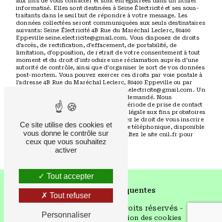
aux fins de vous contacter et sont enregistrées dans un fichier
informatisé. Elles sont destinées à Seine Électricité et ses sous-
traitants dans le seul but de répondre à votre message. Les
données collectées seront communiquées aux seuls destinataires
suivants: Seine Électricité 4B Rue du Maréchal Leclerc, 80400
Eppeville seine.electricite@gmail.com. Vous disposez de droits
d’accès, de rectification, d’effacement, de portabilité, de
limitation, d’opposition, de retrait de votre consentement à tout
moment et du droit d’introduire une réclamation auprès d’une
autorité de contrôle, ainsi que d’organiser le sort de vos données
post-mortem. Vous pouvez exercer ces droits par voie postale à
l'adresse 4B Rue du Maréchal Leclerc, 80400 Eppeville ou par
courrier électronique à l'adresse seine.electricite@gmail.com. Un
justificatif d'identité pourra vous être demandé. Nous
conservons vos données pendant la période de prise de contact
puis pendant la durée de prescription légale aux fins probatoires
et de gestion des contentieux. Vous avez le droit de vous inscrire
Ce site utilise des cookies et
sur la liste d'opposition au démarchage téléphonique, disponible
vous donne le contrôle sur
à cette adresse:
Bloctel.gouv.fr
. Consultez le site cnil.fr pour
ceux que vous souhaitez
plus d’informations sur vos droits.
activer
Tout accepter
Recherches fréquentes
Tout refuser
©
Vistalid
- 2026 - Tous droits réservés -
Personnaliser
Mentions légales
-
Gestion des cookies