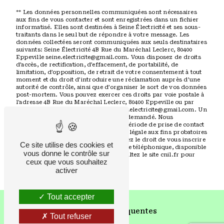
** Les données personnelles communiquées sont nécessaires
aux fins de vous contacter et sont enregistrées dans un fichier
informatisé. Elles sont destinées à Seine Électricité et ses sous-
traitants dans le seul but de répondre à votre message. Les
données collectées seront communiquées aux seuls destinataires
suivants: Seine Électricité 4B Rue du Maréchal Leclerc, 80400
Eppeville seine.electricite@gmail.com. Vous disposez de droits
d’accès, de rectification, d’effacement, de portabilité, de
limitation, d’opposition, de retrait de votre consentement à tout
moment et du droit d’introduire une réclamation auprès d’une
autorité de contrôle, ainsi que d’organiser le sort de vos données
post-mortem. Vous pouvez exercer ces droits par voie postale à
l'adresse 4B Rue du Maréchal Leclerc, 80400 Eppeville ou par
courrier électronique à l'adresse seine.electricite@gmail.com. Un
justificatif d'identité pourra vous être demandé. Nous
conservons vos données pendant la période de prise de contact
puis pendant la durée de prescription légale aux fins probatoires
et de gestion des contentieux. Vous avez le droit de vous inscrire
Ce site utilise des cookies et
sur la liste d'opposition au démarchage téléphonique, disponible
vous donne le contrôle sur
à cette adresse:
Bloctel.gouv.fr
. Consultez le site cnil.fr pour
ceux que vous souhaitez
plus d’informations sur vos droits.
activer
Tout accepter
Recherches fréquentes
Tout refuser