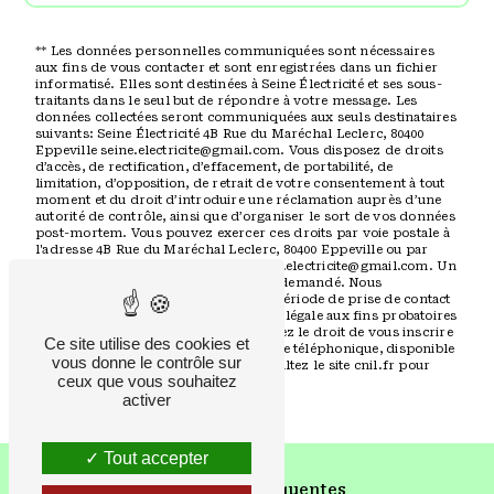
** Les données personnelles communiquées sont nécessaires
aux fins de vous contacter et sont enregistrées dans un fichier
informatisé. Elles sont destinées à Seine Électricité et ses sous-
traitants dans le seul but de répondre à votre message. Les
données collectées seront communiquées aux seuls destinataires
suivants: Seine Électricité 4B Rue du Maréchal Leclerc, 80400
Eppeville seine.electricite@gmail.com. Vous disposez de droits
d’accès, de rectification, d’effacement, de portabilité, de
limitation, d’opposition, de retrait de votre consentement à tout
moment et du droit d’introduire une réclamation auprès d’une
autorité de contrôle, ainsi que d’organiser le sort de vos données
post-mortem. Vous pouvez exercer ces droits par voie postale à
l'adresse 4B Rue du Maréchal Leclerc, 80400 Eppeville ou par
courrier électronique à l'adresse seine.electricite@gmail.com. Un
justificatif d'identité pourra vous être demandé. Nous
conservons vos données pendant la période de prise de contact
puis pendant la durée de prescription légale aux fins probatoires
et de gestion des contentieux. Vous avez le droit de vous inscrire
Ce site utilise des cookies et
sur la liste d'opposition au démarchage téléphonique, disponible
vous donne le contrôle sur
à cette adresse:
Bloctel.gouv.fr
. Consultez le site cnil.fr pour
ceux que vous souhaitez
plus d’informations sur vos droits.
activer
Tout accepter
Recherches fréquentes