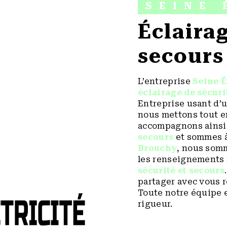
SEINE 
éclairage de sécurité et
secours
L’entreprise
Seine É
éclairage de sécuri
Entreprise usant d’u
nous mettons tout e
accompagnons ainsi 
secours
et sommes à 
Brouchy
, nous somm
les renseignements 
sécurité et secours
partager avec vous r
Toute notre équipe e
rigueur.