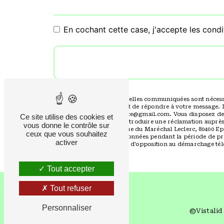
En cochant cette case, j'accepte les condi
** Les données personnelles communiquées sont nécessaire
traitants dans le seul but de répondre à votre message. 
Eppeville seine.electricite@gmail.com. Vous disposez de dr
Ce site utilise des cookies et
moment et du droit d’introduire une réclamation auprès 
vous donne le contrôle sur
postale à l'adresse 4B Rue du Maréchal Leclerc, 80400 Ep
ceux que vous souhaitez
Nous conservons vos données pendant la période de prise
activer
vous inscrire sur la liste d'opposition au démarchage té
Tout accepter
Tout refuser
Personnaliser
©
Vistalid