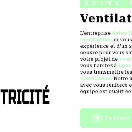
SEINE 
ventila
L’entreprise
Seine É
ventilation
, si vou
expérience et d’un s
oeuvre pour vous sa
votre projet de
vent
vous habitez à
Eppe
vous transmettre le
ventilation
. Notre 
avec vous renforce e
équipe est qualifiée 
En savoir 